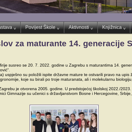
stava
Povijest Škole
Aktivnosti
Knjižnica
^
^
^
^
slov za maturante 14. generacije
rfirije susreo se 20. 7. 2022. godine u Zagrebu s maturantima 14. gen
ović“.
 uspješno su položili ispite državne mature te ostvarili pravo na upis ž
gronomije, koje su birali po troje maturanata, ali i molekularnu biologiju,
agrebu je otvorena 2005. godine. U predstojećoj školskoj 2022./2023.
nici Gimnazije su učenici s državljanstvom Bosne i Hercegovine, Srbije, 