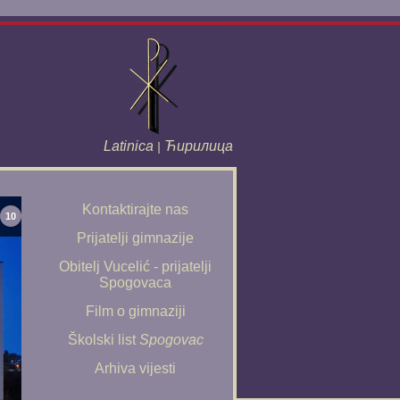
Latinica
Ћирилица
|
Kontaktirajte nas
10
Prijatelji gimnazije
Obitelj Vucelić - prijatelji
Spogovaca
Film o gimnaziji
Školski list
Spogovac
Arhiva vijesti