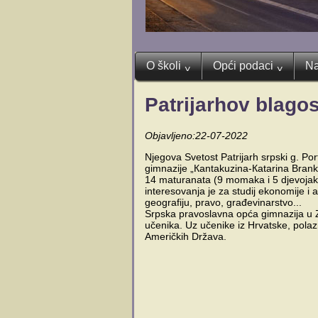
O školi
Opći podaci
Na
^
^
Patrijarhov blago
Objavljeno:22-07-2022
Njegova Svetost Patrijarh srpski g. Po
gimnazije „Кantakuzina-Кatarina Brank
14 maturanata (9 momaka i 5 djevojaka)
interesovanja je za studij ekonomije i a
geografiju, pravo, građevinarstvo...
Srpska pravoslavna opća gimnazija u Z
učenika. Uz učenike iz Hrvatske, polaz
Američkih Država.