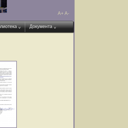
A+
A-
лиотека
Документа
^
^