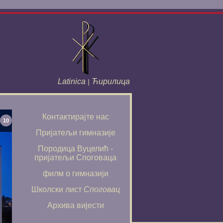
Latinica
Ћирилица
|
Контактирајте нас
10
Пријатељи гимназије
Породица Вуцелић -
пријатељи Споговаца
филм о гимназији
Школски лист
Споговац
Архива вијести