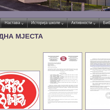
Настава
Историја школе
Активности
Биб
^
^
^
АДНА МЈЕСТА