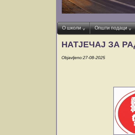
О школи
Општи подаци
^
^
НАТЈЕЧАЈ ЗА Р
Objavljeno:27-08-2025