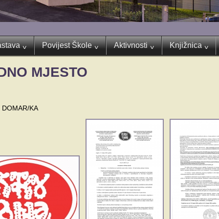
stava
Povijest Škole
Aktivnosti
Knjižnica
^
^
^
^
ADNO MJESTO
 - DOMAR/KA