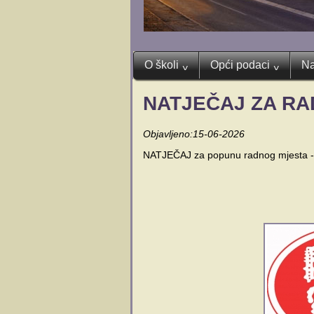
O školi
Opći podaci
Na
^
^
NATJEČAJ ZA R
Objavljeno:15-06-2026
NATJEČAJ za popunu radnog mjesta