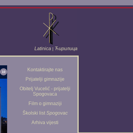
Latinica
Ћирилица
|
Kontaktirajte nas
10
Prijatelji gimnazije
Obitelj Vucelić - prijatelji
Spogovaca
Film o gimnaziji
Školski list
Spogovac
Arhiva vijesti