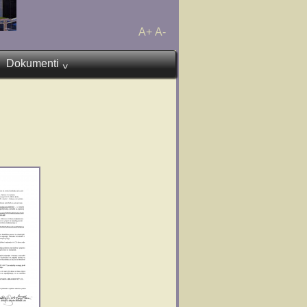
A+
A-
Dokumenti
^